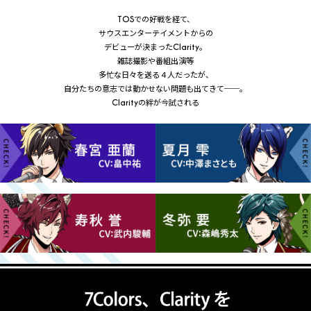
TOSでの好戦を経て、
サウスエンターテイメントからの
デビューが決まったClarity。
雑誌撮影や番組出演等
多忙な日々を送る４人だったが、
自分たちの意志では動かせない問題も出てきて──。
Clarityの絆が今試される